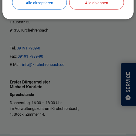
Alle akzeptieren
Alle ablehnen
Gemeinde Kirchehrenbach
Hauptstr. 53
91356 Kirchehrenbach
Tel.
09191 7989-0
Fax:
09191 7989-90
E-Mail:
info@kirchehrenbach.de
SERVICE
Erster Bürgermeister
Michael Knörlein
Sprechstunde
Donnerstag, 16:00 – 18:00 Uhr
im Verwaltungszentrum Kirchehrenbach,
1. Stock, Zimmer 14.