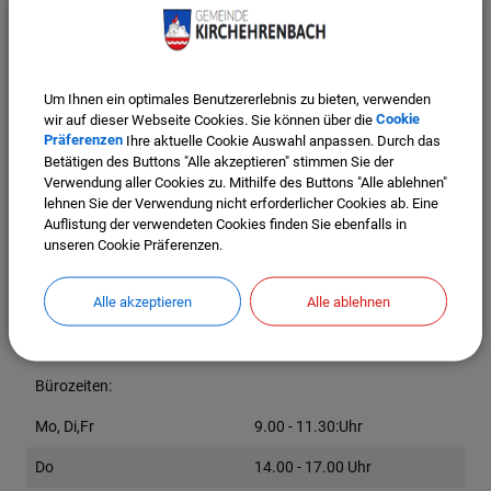
In der St. Bartholomäuskirche finden in regelmäßigen
Abständen evangelische Gottesdienste statt.
Die Gottesdienstzeiten hierfür entnehmen Sie bitte dem
Um Ihnen ein optimales Benutzererlebnis zu bieten, verwenden
Gottesdienst- und Veranstaltungskalender auf unserer
wir auf dieser Webseite Cookies. Sie können über die
Cookie
Internetseite
www.pfarrei-kirchehrenbach.de
Präferenzen
Ihre aktuelle Cookie Auswahl anpassen. Durch das
Betätigen des Buttons "Alle akzeptieren" stimmen Sie der
Verwendung aller Cookies zu. Mithilfe des Buttons "Alle ablehnen"
Evang.-Luth. Kirchengemeinde
lehnen Sie der Verwendung nicht erforderlicher Cookies ab. Eine
St. Johannis Forchheim
Auflistung der verwendeten Cookies finden Sie ebenfalls in
unseren Cookie Präferenzen.
Zweibrückenstr. 38
91301 Forchheim
Tel.: 09191 / 727917
Alle akzeptieren
Alle ablehnen
E-Mail:
pfarramt.stjohannis.fo@elkb.de
Internet:
www.forchheim-stjohannis.de
Bürozeiten:
Mo, Di,Fr
9.00 - 11.30:Uhr
Do
14.00 - 17.00 Uhr