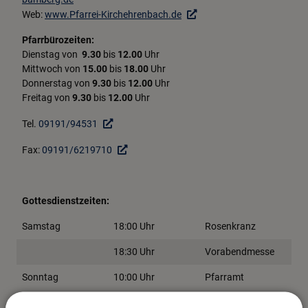
Web:
www.Pfarrei-Kirchehrenbach.de
Pfarrbürozeiten:
Dienstag von
9.30
bis
12.00
Uhr
Mittwoch von
15.00
bis
18.00
Uhr
Donnerstag von
9.30
bis
12.00
Uhr
Freitag von
9.30
bis
12.00
Uhr
Tel.
09191/94531
Fax:
09191/6219710
Gottesdienstzeiten:
Samstag
18:00 Uhr
Rosenkranz
18:30 Uhr
Vorabendmesse
Sonntag
10:00 Uhr
Pfarramt