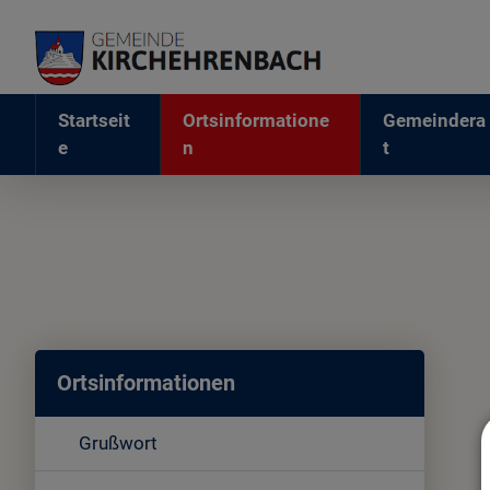
Startseit
Ortsinformatione
Gemeindera
e
n
t
Ortsinformationen
Grußwort