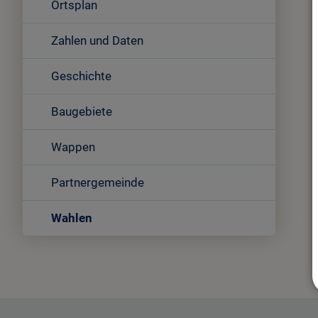
Ortsplan
Zahlen und Daten
Geschichte
Baugebiete
Wappen
Partnergemeinde
Wahlen