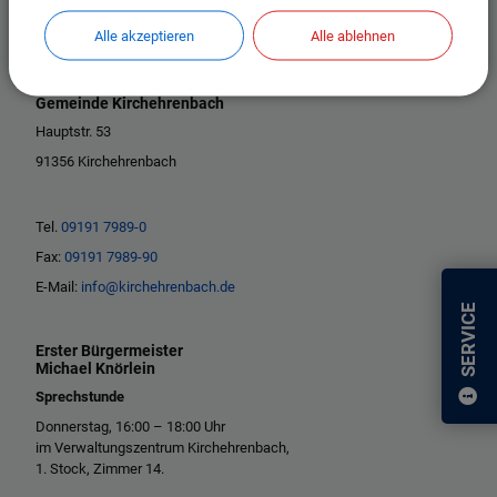
Alle akzeptieren
Alle ablehnen
Gemeinde Kirchehrenbach
Hauptstr. 53
91356 Kirchehrenbach
Tel.
09191 7989-0
Fax:
09191 7989-90
E-Mail:
info@kirchehrenbach.de
SERVICE
Erster Bürgermeister
Michael Knörlein
Sprechstunde
Donnerstag, 16:00 – 18:00 Uhr
im Verwaltungszentrum Kirchehrenbach,
1. Stock, Zimmer 14.