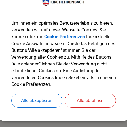
Hier finden Sie die Informationen des Bebauungsplane
Um Ihnen ein optimales Benutzererlebnis zu bieten,
(972,78 KB)
verwenden wir auf dieser Webseite Cookies. Sie
können über die
Cookie Präferenzen
Ihre aktuelle
B-Plan Beidseitig der Leutenbacher Stra
Cookie Auswahl anpassen. Durch das Betätigen des
Buttons "Alle akzeptieren" stimmen Sie der
Verwendung aller Cookies zu. Mithilfe des Buttons
(1,55 MB)
"Alle ablehnen" lehnen Sie der Verwendung nicht
B-Plan beidseitig-der-Leutenbacher-Stra
erforderlicher Cookies ab. Eine Auflistung der
verwendeten Cookies finden Sie ebenfalls in unseren
Cookie Präferenzen.
Alle akzeptieren
Alle ablehnen